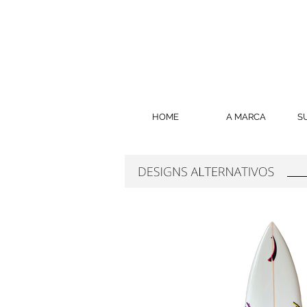
HOME
A MARCA
S