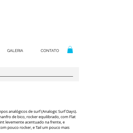
GALERIA
CONTATO
pos analógicos de surf (Analogic Surf Days).
nfro de bico, rocker equilibrado, com Flat
nt levemente acentuado na frente, e
 com pouco rocker, e Tail um pouco mais