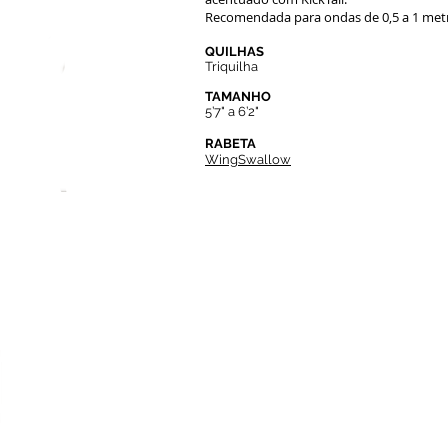
Recomendada para ondas de 0,5 a 1 met
QUILHAS
Triquilha
TAMANHO
5’7" a 6’2"
RABETA
WingSwallow