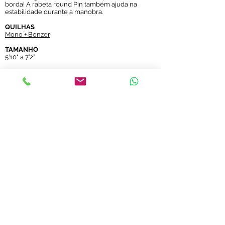
borda! A rabeta round Pin também ajuda na
estabilidade durante a manobra.
QUILHAS
Mono + Bonzer
TAMANHO
5’10" a 7’2”
RABETA
Round Pin
ou Round
contato@aerofish.com.br
tel:
+55 (11) 3032-9545
+55 (11) 98183-3985
© by ALTA-AD