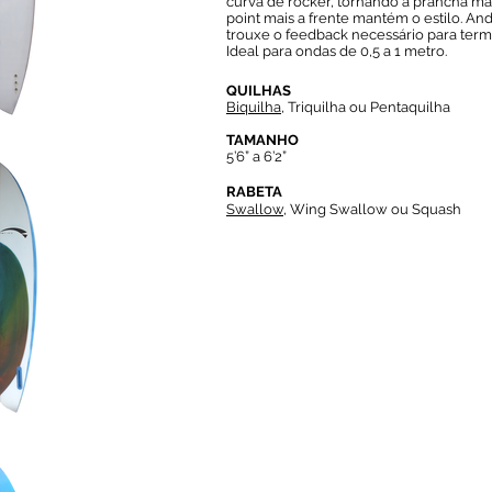
curva de rocker, tornando a prancha mai
point mais a frente mantém o estilo. And
trouxe o feedback necessário para termo
Ideal para ondas de 0,5 a 1 metro.
QUILHAS
Biquilha,
Triquilha ou Pentaquilha
TAMANHO
5’6” a 6’2”
RABETA
Swallow,
Wing Swallow ou Squash