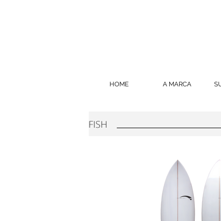
HOME
A MARCA
S