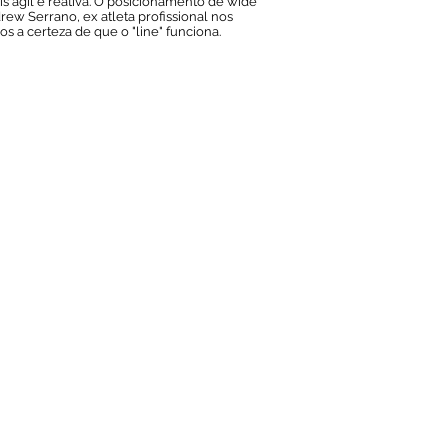
s ágil e reativa. O posicionamento de wide
rew Serrano, ex atleta profissional nos
s a certeza de que o "line" funciona.