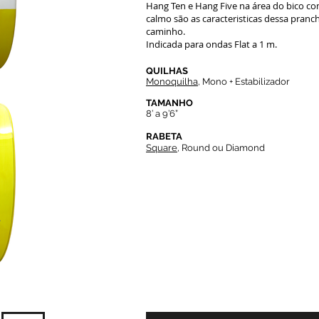
Hang Ten e Hang Five na área do bico com
calmo são as caracteristicas dessa pranch
caminho.
Indicada para ondas Flat a 1 m.
QUILHAS
Monoquilha,
Mono + Estabilizador
TAMANHO
8’ a 9’6”
RABETA
Square
, Round ou Diamond